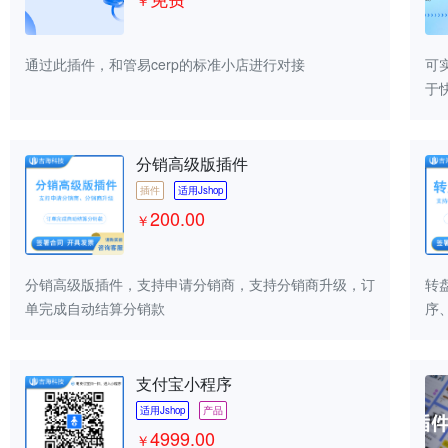
￥
通过此插件，和管易cerp的标准小店进行对接
可
于
版
15
分销高级版插件
插件
适用Jshop
200.00
￥
分销高级版插件，支持申请分销商，支持分销商升级，订
转
单完成自动结算分销款
序、
支付宝小程序
适用Jshop
产品
4999.00
￥