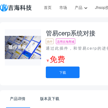
首页
市场
产品
Jhso
管易cerp系统对接
插件
适用吉海商城
通过此插件，和管易cerp的进
免费
￥
下载
产品详情
版本及下载