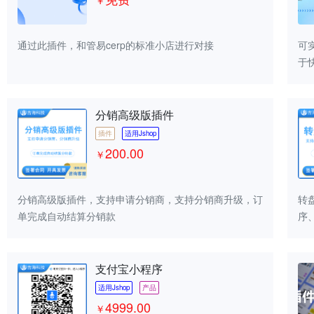
￥
通过此插件，和管易cerp的标准小店进行对接
可
于
版
15
分销高级版插件
插件
适用Jshop
200.00
￥
分销高级版插件，支持申请分销商，支持分销商升级，订
转
单完成自动结算分销款
序、
支付宝小程序
适用Jshop
产品
4999.00
￥